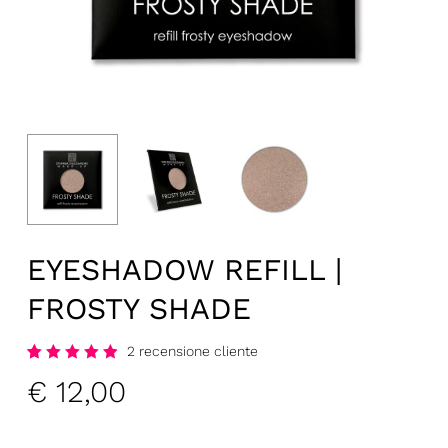
EYESHADOW REFILL |
FROSTY SHADE
2
recensione cliente
Voto
2
€
12,00
5.00
su
5
basato
su
recensione