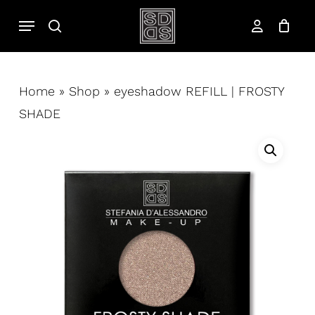
Salta
Menu
cerca
al
account
contenuto
principale
Home
»
Shop
»
eyeshadow REFILL | FROSTY
SHADE