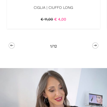
CIGLIA | CIUFFO LONG
IL
IL
€
11,00
€
4,00
PREZZO
PREZZO
ORIGINALE
ATTUALE
ERA:
È:
€ 11,00.
€ 4,00.
1/12