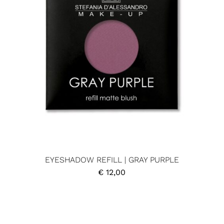
EYESHADOW REFILL | GRAY PURPLE
€
12,00