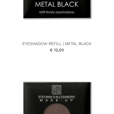
EYESHADOW REFILL | METAL BLACK
€
12,00