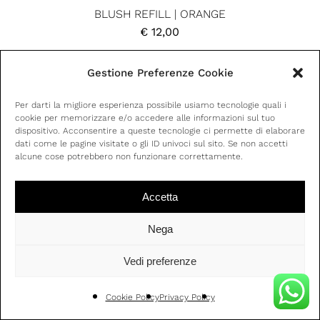
BLUSH REFILL | ORANGE
€
12,00
Gestione Preferenze Cookie
Per darti la migliore esperienza possibile usiamo tecnologie quali i
cookie per memorizzare e/o accedere alle informazioni sul tuo
dispositivo. Acconsentire a queste tecnologie ci permette di elaborare
dati come le pagine visitate o gli ID univoci sul sito. Se non accetti
alcune cose potrebbero non funzionare correttamente.
Accetta
Nega
Vedi preferenze
Cookie Policy
Privacy Policy