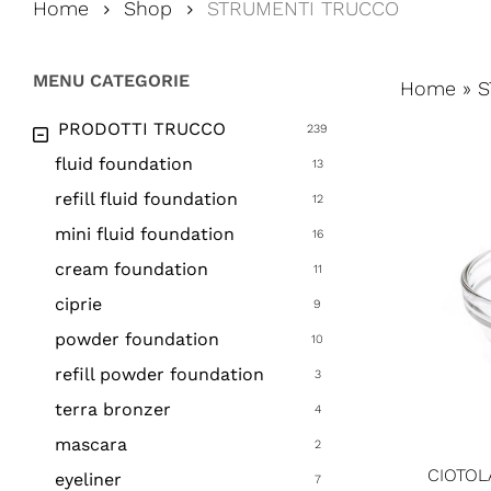
Home
Shop
STRUMENTI TRUCCO
MENU CATEGORIE
Home
»
S
PRODOTTI TRUCCO
239
fluid foundation
13
refill fluid foundation
12
mini fluid foundation
16
cream foundation
11
ciprie
9
powder foundation
10
refill powder foundation
3
terra bronzer
4
mascara
2
CIOTOL
eyeliner
7