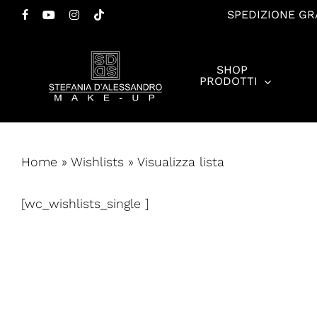
Salta
SPEDIZIONE GRA
FACEBOOK
YOUTUBE
INSTAGRAM
TIKTOK
al
contenuto
SHOP
principale
PRODOTTI
Premi invio per cercare o ESC per chiudere
Home
»
Wishlists
»
Visualizza lista
[wc_wishlists_single ]