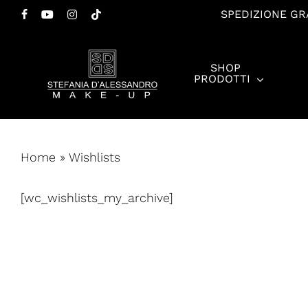
Salta
SPEDIZIONE GRA
FACEBOOK
YOUTUBE
INSTAGRAM
TIKTOK
al
contenuto
SHOP
principale
PRODOTTI
Premi invio per cercare o ESC per chiudere
Home
»
Wishlists
[wc_wishlists_my_archive]