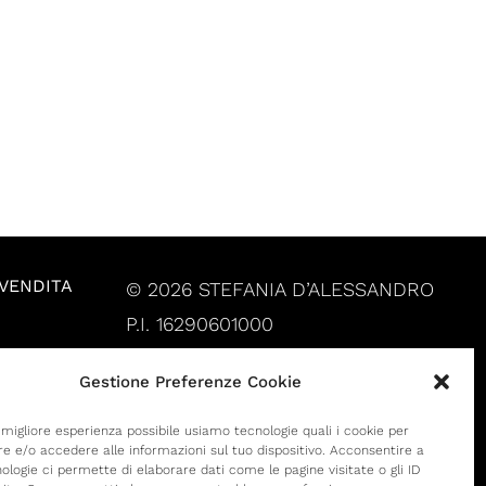
 VENDITA
© 2026 STEFANIA D’ALESSANDRO
P.I. 16290601000
Gestione Preferenze Cookie
a migliore esperienza possibile usiamo tecnologie quali i cookie per
 e/o accedere alle informazioni sul tuo dispositivo. Acconsentire a
ologie ci permette di elaborare dati come le pagine visitate o gli ID