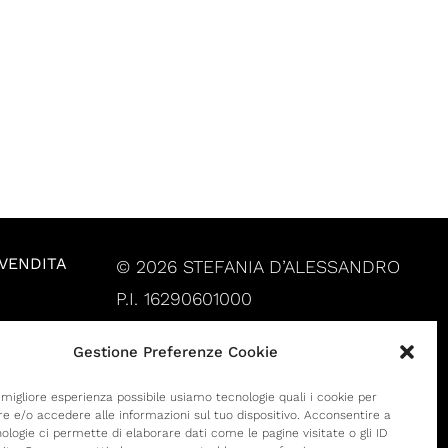
 VENDITA
© 2026 STEFANIA D’ALESSANDRO
P.I. 16290601000
Gestione Preferenze Cookie
a migliore esperienza possibile usiamo tecnologie quali i cookie per
 e/o accedere alle informazioni sul tuo dispositivo. Acconsentire a
ologie ci permette di elaborare dati come le pagine visitate o gli ID