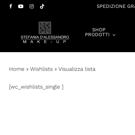
Salta
SPEDIZIONE GRA
FACEBOOK
YOUTUBE
INSTAGRAM
TIKTOK
al
contenuto
SHOP
principale
PRODOTTI
Premi invio per cercare o ESC per chiudere
Home
»
Wishlists
»
Visualizza lista
[wc_wishlists_single ]