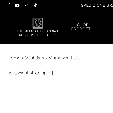
Salta
SPEDIZIONE GRA
FACEBOOK
YOUTUBE
INSTAGRAM
TIKTOK
al
contenuto
SHOP
principale
PRODOTTI
Premi invio per cercare o ESC per chiudere
Home
»
Wishlists
»
Visualizza lista
[wc_wishlists_single ]