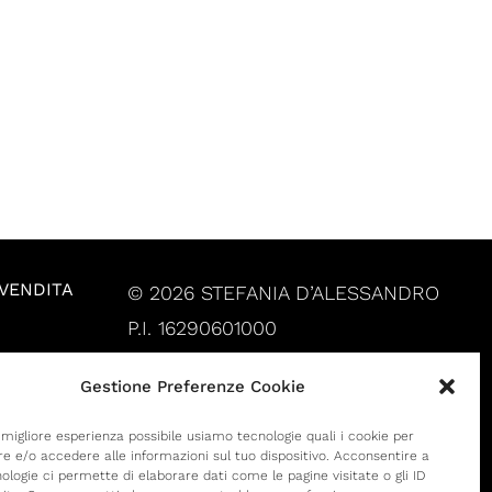
 VENDITA
© 2026 STEFANIA D’ALESSANDRO
P.I. 16290601000
Gestione Preferenze Cookie
a migliore esperienza possibile usiamo tecnologie quali i cookie per
 e/o accedere alle informazioni sul tuo dispositivo. Acconsentire a
ologie ci permette di elaborare dati come le pagine visitate o gli ID