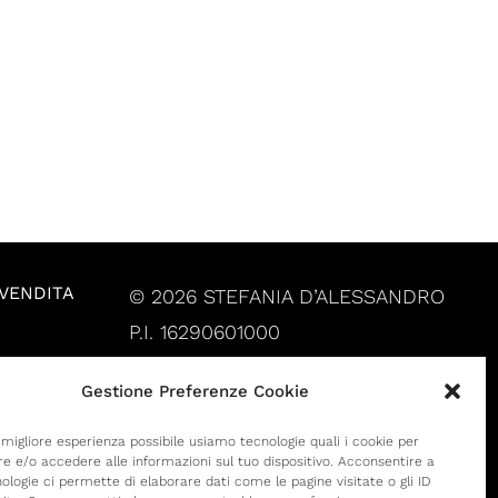
 VENDITA
© 2026 STEFANIA D’ALESSANDRO
P.I. 16290601000
Gestione Preferenze Cookie
a migliore esperienza possibile usiamo tecnologie quali i cookie per
 e/o accedere alle informazioni sul tuo dispositivo. Acconsentire a
ologie ci permette di elaborare dati come le pagine visitate o gli ID