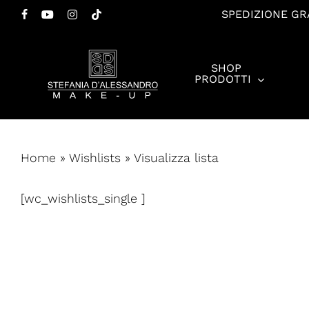
Salta
SPEDIZIONE GRA
FACEBOOK
YOUTUBE
INSTAGRAM
TIKTOK
al
contenuto
SHOP
principale
PRODOTTI
Premi invio per cercare o ESC per chiudere
Home
»
Wishlists
»
Visualizza lista
[wc_wishlists_single ]