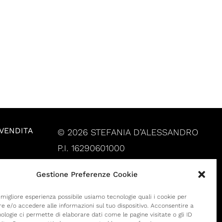
 VENDITA
© 2026 STEFANIA D’ALESSANDRO
P.I. 16290601000
Gestione Preferenze Cookie
a migliore esperienza possibile usiamo tecnologie quali i cookie per
 e/o accedere alle informazioni sul tuo dispositivo. Acconsentire a
ologie ci permette di elaborare dati come le pagine visitate o gli ID