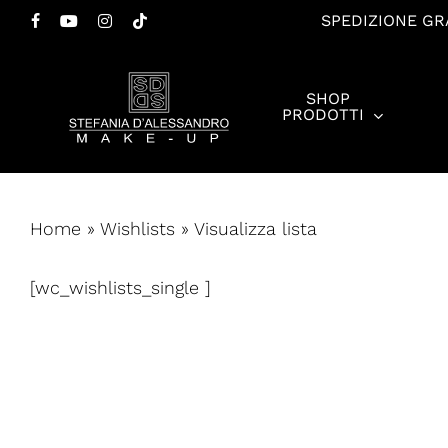
Salta
SPEDIZIONE GRA
FACEBOOK
YOUTUBE
INSTAGRAM
TIKTOK
al
contenuto
SHOP
principale
PRODOTTI
Premi invio per cercare o ESC per chiudere
Home
»
Wishlists
»
Visualizza lista
[wc_wishlists_single ]