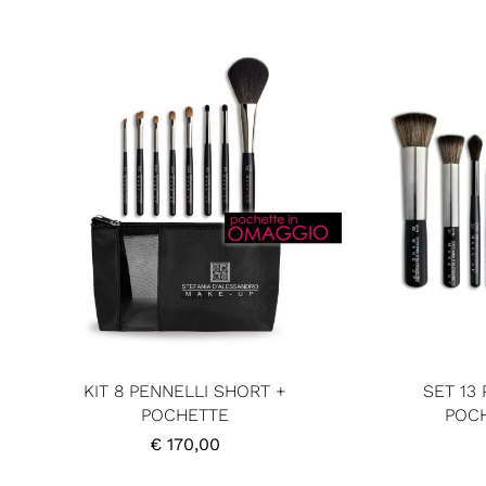
KIT 8 PENNELLI SHORT +
SET 13
POCHETTE
POC
€
170,00