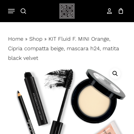
Salta
Menu
cerca
al
account
contenuto
principale
Home
»
Shop
»
KIT Fluid F. MINI Orange,
Cipria compatta beige, mascara h24, matita
black velvet