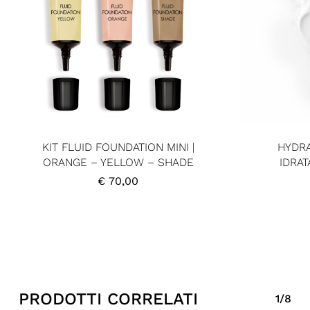
KIT FLUID FOUNDATION MINI |
HYDRA
ORANGE – YELLOW – SHADE
IDRAT
€
70,00
PRODOTTI CORRELATI
1/8