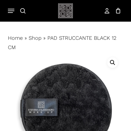
Salta
Menu
cerca
al
account
contenuto
principale
Home
»
Shop
»
PAD STRUCCANTE BLACK 12
CM