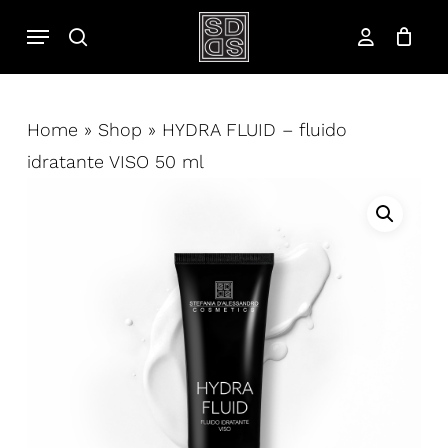
Salta
Menu
cerca
al
account
contenuto
principale
Home
»
Shop
»
HYDRA FLUID – fluido
idratante VISO 50 ml