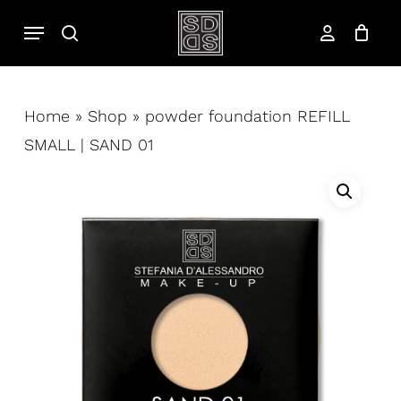
Salta
Menu
cerca
al
account
contenuto
principale
Home
»
Shop
»
powder foundation REFILL
SMALL | SAND 01