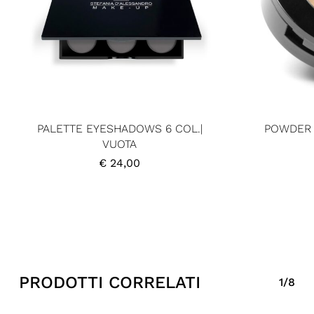
PALETTE EYESHADOWS 6 COL.|
POWDER 
VUOTA
€
24,00
PRODOTTI CORRELATI
1/8