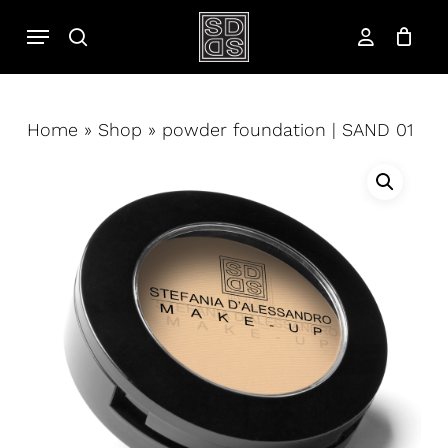
Salta
Menu
cerca
al
account
contenuto
principale
Home
»
Shop
»
powder foundation | SAND 01