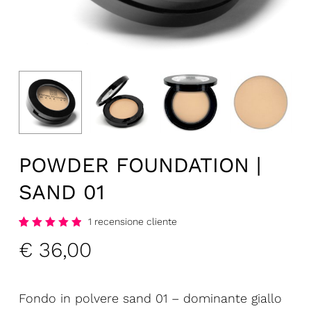
POWDER FOUNDATION |
SAND 01
1
recensione cliente
Voto
1
€
36,00
5.00
su
5
basato
su
recensione
utente
Fondo in polvere sand 01 – dominante giallo