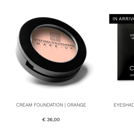
IN ARRIV
CREAM FOUNDATION | ORANGE
EYESHAD
€
36,00