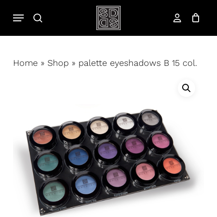
Salta
Menu
cerca
al
account
contenuto
principale
Home
»
Shop
»
palette eyeshadows B 15 col.