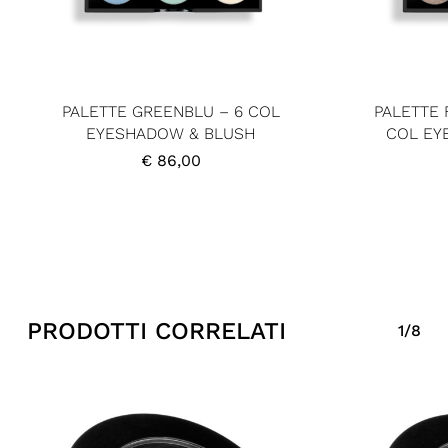
PALETTE GREENBLU – 6 COL
PALETTE 
EYESHADOW & BLUSH
COL EY
€
86,00
PRODOTTI CORRELATI
1/8