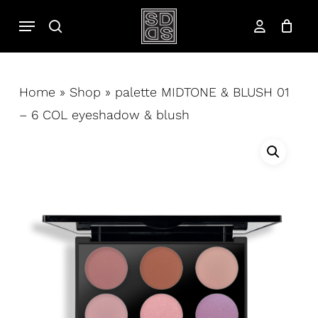
Salta
Menu
cerca
al
account
contenuto
principale
Home
»
Shop
»
palette MIDTONE & BLUSH 01
– 6 COL eyeshadow & blush