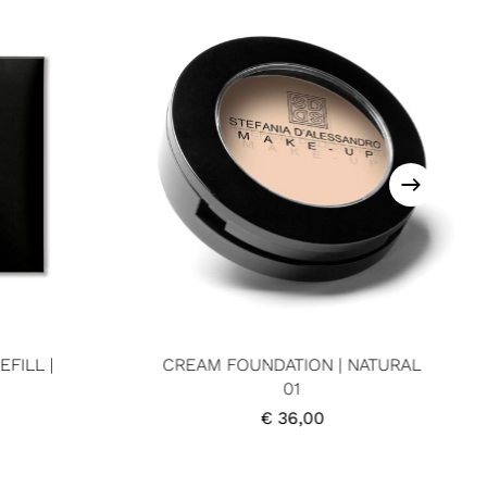
FILL |
CREAM FOUNDATION | NATURAL
01
€
36,00