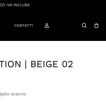
ZZI IVA INCLUSA
cerca
CONTATTI
ION | BEIGE 02
iallo-arancio