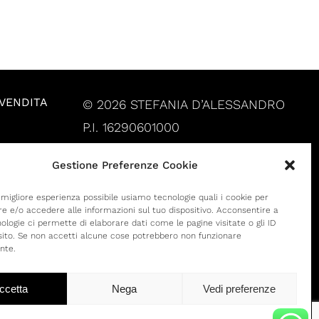
 VENDITA
© 2026 STEFANIA D’ALESSANDRO
P.I. 16290601000
Gestione Preferenze Cookie
a migliore esperienza possibile usiamo tecnologie quali i cookie per
 e/o accedere alle informazioni sul tuo dispositivo. Acconsentire a
ologie ci permette di elaborare dati come le pagine visitate o gli ID
 sito. Se non accetti alcune cose potrebbero non funzionare
nte.
ccetta
Nega
Vedi preferenze