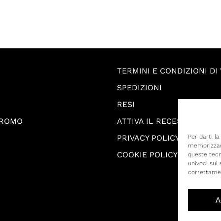
TERMINI E CONDIZIONI DI
SPEDIZIONI
RESI
PROMO
ATTIVA IL RECESSO
PRIVACY POLICY
Per darti l
memorizzare
COOKIE POLICY
queste tecn
univoci sul
correttame
A