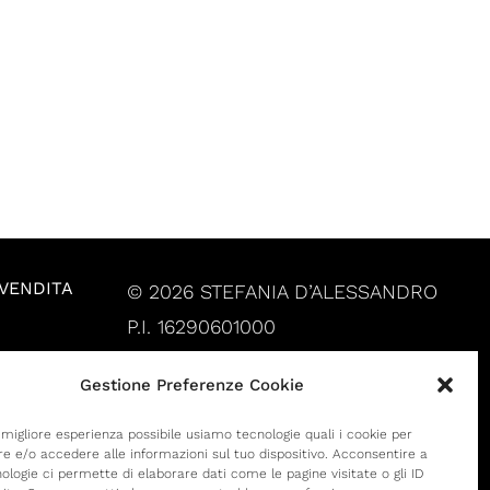
 VENDITA
© 2026 STEFANIA D’ALESSANDRO
P.I. 16290601000
Gestione Preferenze Cookie
a migliore esperienza possibile usiamo tecnologie quali i cookie per
 e/o accedere alle informazioni sul tuo dispositivo. Acconsentire a
ologie ci permette di elaborare dati come le pagine visitate o gli ID