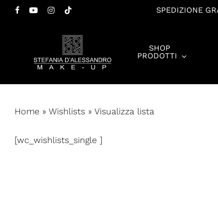
Salta
SPEDIZIONE GRA
FACEBOOK
YOUTUBE
INSTAGRAM
TIKTOK
al
contenuto
SHOP
principale
PRODOTTI
Premi invio per cercare o ESC per chiudere
Home
»
Wishlists
»
Visualizza lista
[wc_wishlists_single ]