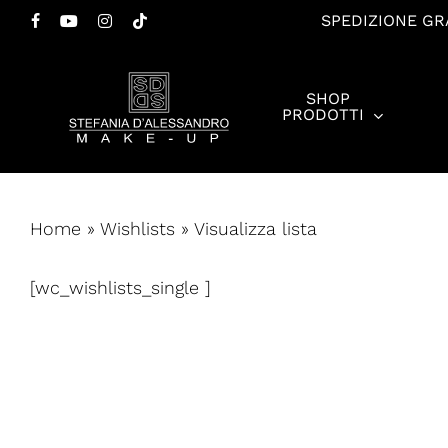
Salta
SPEDIZIONE GRA
FACEBOOK
YOUTUBE
INSTAGRAM
TIKTOK
al
contenuto
SHOP
principale
PRODOTTI
Premi invio per cercare o ESC per chiudere
Home
»
Wishlists
»
Visualizza lista
[wc_wishlists_single ]