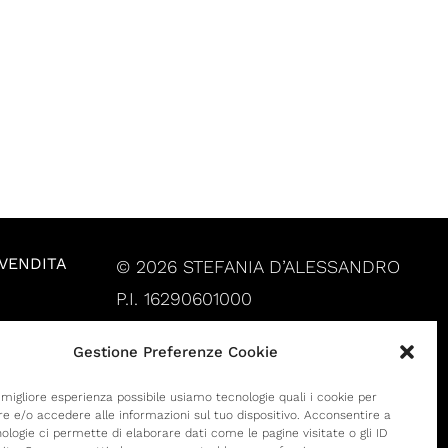
 VENDITA
© 2026 STEFANIA D’ALESSANDRO
P.I. 16290601000
Gestione Preferenze Cookie
a migliore esperienza possibile usiamo tecnologie quali i cookie per
 e/o accedere alle informazioni sul tuo dispositivo. Acconsentire a
ologie ci permette di elaborare dati come le pagine visitate o gli ID