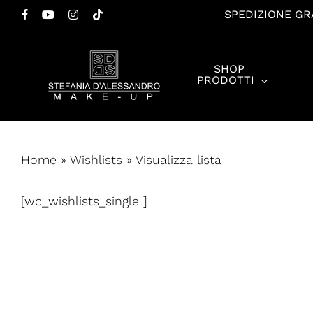
Salta
SPEDIZIONE GRA
FACEBOOK
YOUTUBE
INSTAGRAM
TIKTOK
al
contenuto
SHOP
principale
PRODOTTI
Premi invio per cercare o ESC per chiudere
Home
»
Wishlists
»
Visualizza lista
[wc_wishlists_single ]