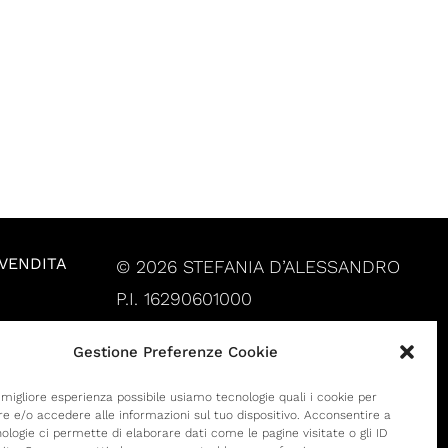
 VENDITA
© 2026 STEFANIA D’ALESSANDRO
P.I. 16290601000
Gestione Preferenze Cookie
a migliore esperienza possibile usiamo tecnologie quali i cookie per
 e/o accedere alle informazioni sul tuo dispositivo. Acconsentire a
ologie ci permette di elaborare dati come le pagine visitate o gli ID