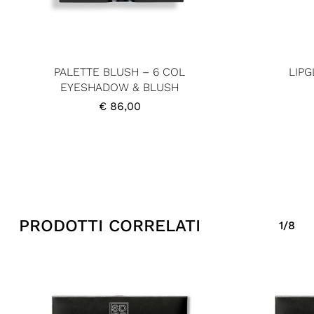
PALETTE BLUSH – 6 COL
LIP
EYESHADOW & BLUSH
€
86,00
PRODOTTI CORRELATI
1/8