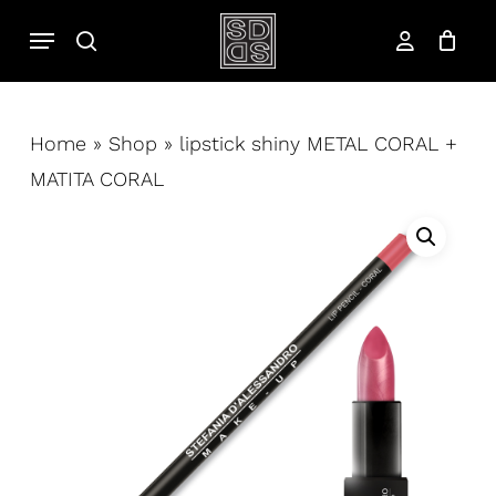
Salta
Menu
cerca
al
account
contenuto
principale
Home
»
Shop
»
lipstick shiny METAL CORAL +
MATITA CORAL