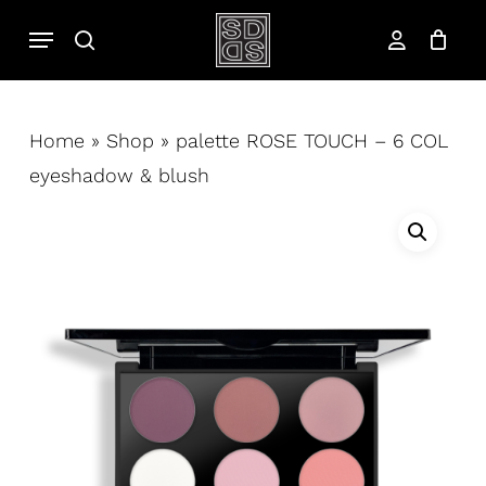
Salta
Menu
cerca
al
account
contenuto
principale
Home
»
Shop
»
palette ROSE TOUCH – 6 COL
eyeshadow & blush