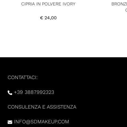
CIPRIA IN POLVERE IVORY
BRONZE
€
24,00
CONTATTACI:
+39 3887992323
CONSULENZA E ASSISTENZA
INFO@SDMAKEUP.COM