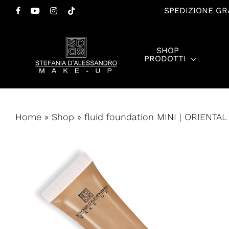
Salta
SPEDIZIONE GRA
FACEBOOK
YOUTUBE
INSTAGRAM
TIKTOK
al
contenuto
SHOP
principale
PRODOTTI
Premi invio per cercare o ESC per chiudere
Home
»
Shop
»
fluid foundation MINI | ORIENTAL