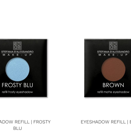
ADOW REFILL | FROSTY
EYESHADOW REFILL |
BLU