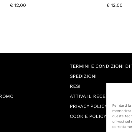
€
12,00
€
12,00
TERMINI E CONDIZIONI DI
SPEDIZIONI
RESI
PROMO
ATTIVA IL RECESSO
PRIVACY POLICY
Per darti l
memorizzare
COOKIE POLICY
queste tecn
univoci sul
correttame