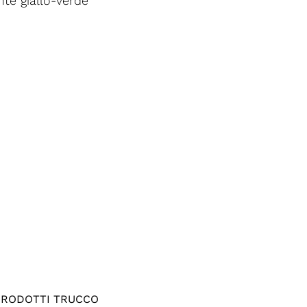
te giallo-verde
PRODOTTI TRUCCO