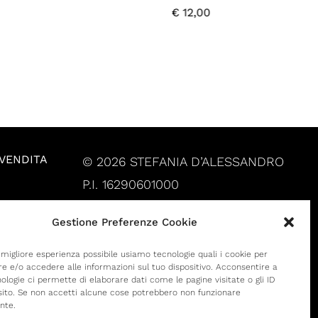
€
12,00
 VENDITA
© 2026 STEFANIA D’ALESSANDRO
P.I. 16290601000
Gestione Preferenze Cookie
a migliore esperienza possibile usiamo tecnologie quali i cookie per
 e/o accedere alle informazioni sul tuo dispositivo. Acconsentire a
ologie ci permette di elaborare dati come le pagine visitate o gli ID
 sito. Se non accetti alcune cose potrebbero non funzionare
nte.