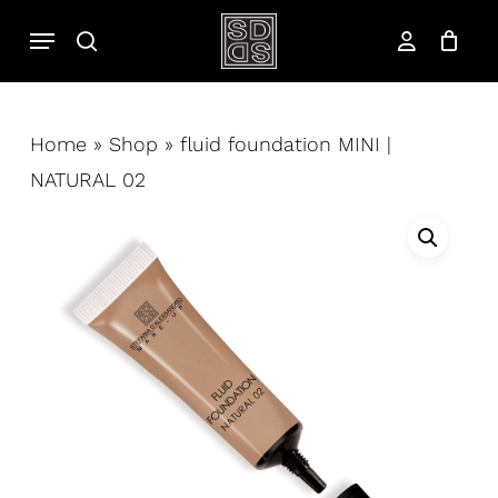
Salta
Menu
cerca
al
account
contenuto
principale
Home
»
Shop
»
fluid foundation MINI |
NATURAL 02