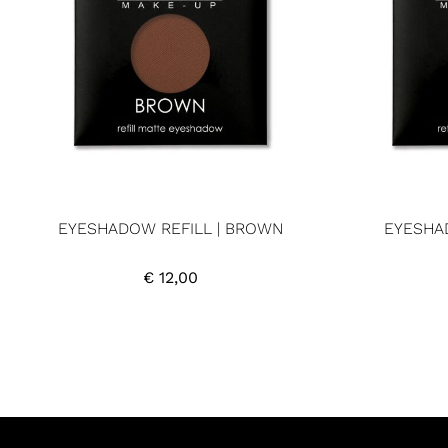
EYESHADOW REFILL | BROWN
EYESHA
€
12,00