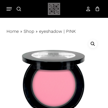
Salta
Menu
cerca
al
account
contenuto
principale
Home
»
Shop
»
eyeshadow | PINK