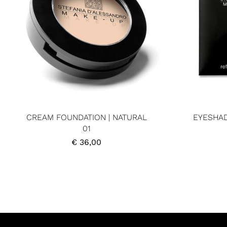
CREAM FOUNDATION | NATURAL
EYESHAD
01
€
36,00