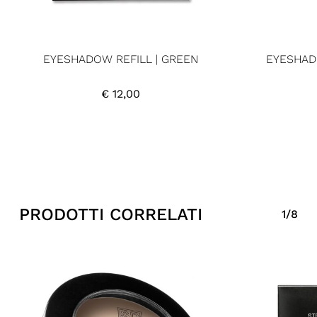
EYESHADOW REFILL | GREEN
EYESHAD
€
12,00
PRODOTTI CORRELATI
1/8