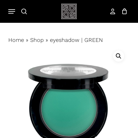
Salta
Menu
cerca
al
account
contenuto
principale
Home
»
Shop
»
eyeshadow | GREEN