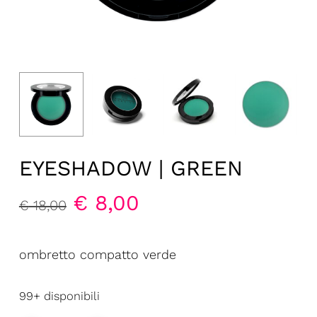
EYESHADOW | GREEN
Il
Il
€
8,00
€
18,00
prezzo
prezzo
originale
attuale
ombretto compatto verde
era:
è:
€ 18,00.
€ 8,00.
99+ disponibili