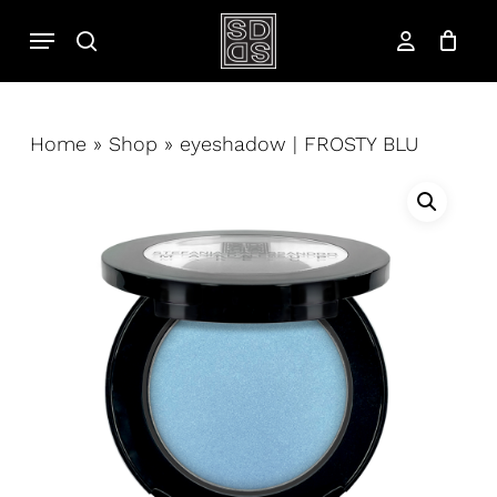
Salta
Menu
cerca
al
account
contenuto
principale
Home
»
Shop
»
eyeshadow | FROSTY BLU