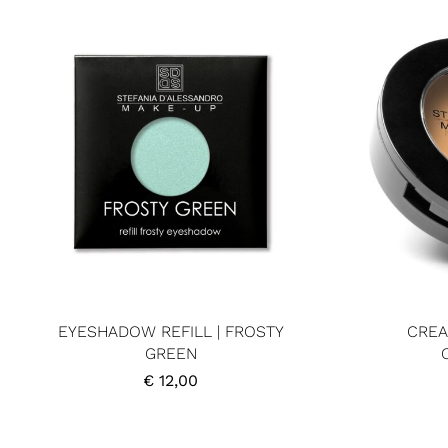
EYESHADOW REFILL | FROSTY
CREA
GREEN
€
12,00