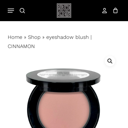
Salta
Menu
cerca
al
account
contenuto
principale
Home
»
Shop
»
eyeshadow blush |
CINNAMON