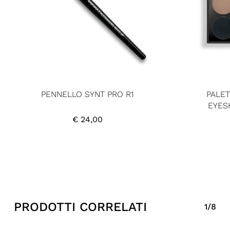
PENNELLO SYNT PRO R1
PALET
EYES
€
24,00
PRODOTTI CORRELATI
1/8